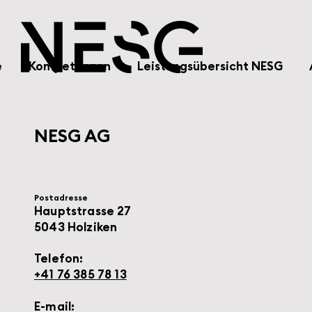
e
Kompetenzen
Leistungsübersicht NESG
NESG AG
Postadresse
Hauptstrasse 27
5043 Holziken
Telefon:
+41 76 385 78 13
E-mail: